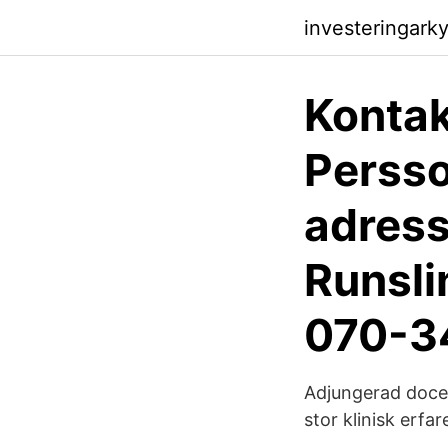
investeringark
Kontak
Persso
adress
Runsl
070-34
Adjungerad docent
stor klinisk erf