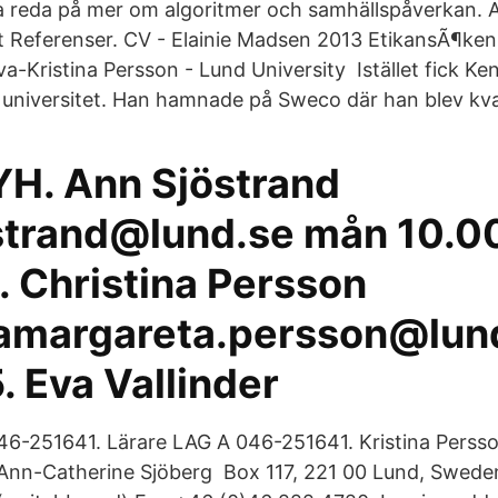
 ta reda på mer om algoritmer och samhällspåverkan. A
t Referenser. CV - Elainie Madsen 2013 EtikansÃ¶ken
Eva-Kristina Persson - Lund University Istället fick 
 universitet. Han hamnade på Sweco där han blev kvar
YH. Ann Sjöstrand
strand@lund.se mån 10.0
. Christina Persson
namargareta.persson@lun
 Eva Vallinder
46-251641. Lärare LAG A 046-251641. Kristina Perss
Ann-Catherine Sjöberg Box 117, 221 00 Lund, Swed