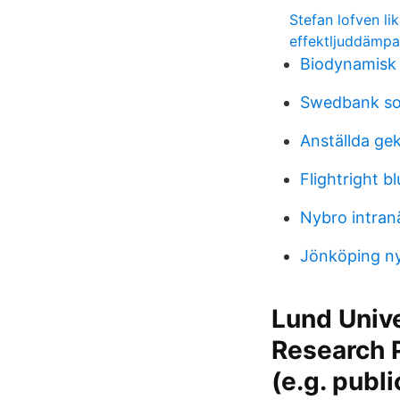
Stefan lofven li
effektljuddämpa
Biodynamisk
Swedbank so
Anställda ge
Flightright bl
Nybro intran
Jönköping ny
Lund Unive
Research P
(e.g. publi