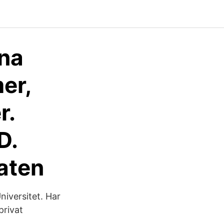
ina
er,
r.
D.
taten
niversitet. Har
privat