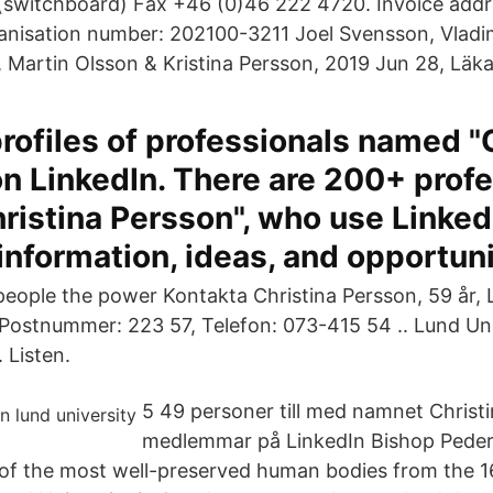
switchboard) Fax +46 (0)46 222 4720. Invoice addr
nisation number: 202100-3211 Joel Svensson, Vladim
 Martin Olsson & Kristina Persson, 2019 Jun 28, Läka
rofiles of professionals named "
n LinkedIn. There are 200+ prof
istina Persson", who use Linked
nformation, ideas, and opportuni
eople the power Kontakta Christina Persson, 59 år, 
Postnummer: 223 57, Telefon: 073-415 54 .. Lund Univ
 Listen.
5 49 personer till med namnet Christ
medlemmar på LinkedIn Bishop Peder 
 of the most well-preserved human bodies from the 1