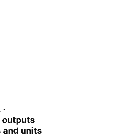
 ·
h outputs
s and units