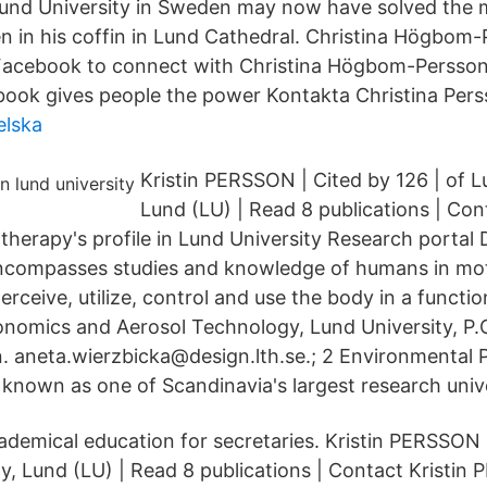
Lund University in Sweden may now have solved the 
n in his coffin in Lund Cathedral. Christina Högbom-
Facebook to connect with Christina Högbom-Persson
ok gives people the power Kontakta Christina Perss
elska
Kristin PERSSON | Cited by 126 | of L
Lund (LU) | Read 8 publications | Cont
erapy's profile in Lund University Research portal 
ncompasses studies and knowledge of humans in mot
 perceive, utilize, control and use the body in a functi
rgonomics and Aerosol Technology, Lund University, P.
 aneta.wierzbicka@design.lth.se.; 2 Environmental
l known as one of Scandinavia's largest research unive
ademical education for secretaries. Kristin PERSSON 
ty, Lund (LU) | Read 8 publications | Contact Kristi