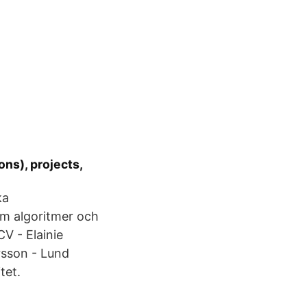
ons), projects,
ka
om algoritmer och
V - Elainie
rsson - Lund
tet.