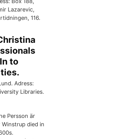
ess: Box 188,
ir Lazarevic,
rtidningen, 116.
Christina
essionals
In to
ties.
Lund. Adress:
ersity Libraries.
ine Persson är
Winstrup died in
600s.