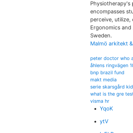
Physiotherapy's 
encompasses stud
perceive, utilize
Ergonomics and A
Sweden.
Malmö arkitekt 
peter doctor who 
åhlens ringvägen 1
bnp brazil fund
makt media
serie skarsgård ki
what is the gre tes
visma hr
YqoK
ytV