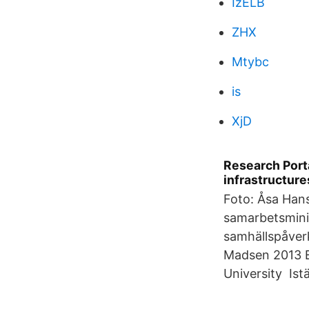
IzELB
ZHX
Mtybc
is
XjD
Research Porta
infrastructure
Foto: Åsa Hans
samarbetsminis
samhällspåverk
Madsen 2013 Et
University Istä