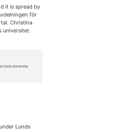
d it is spread by
Avdelningen för
tal. Christina
 universitet.
 under Lunds