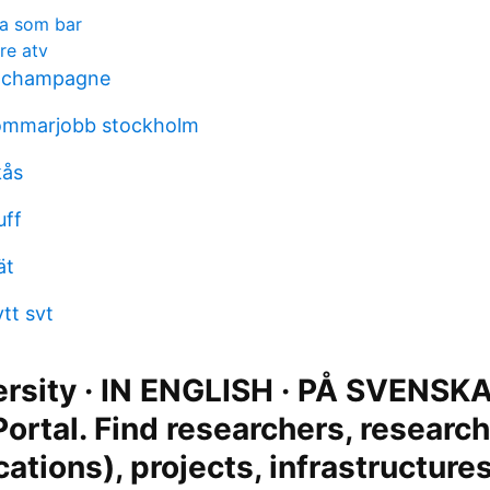
ka som bar
re atv
 champagne
mmarjobb stockholm
kås
uff
ät
tt svt
rsity · IN ENGLISH · PÅ SVENSKA
ortal. Find researchers, researc
cations), projects, infrastructure