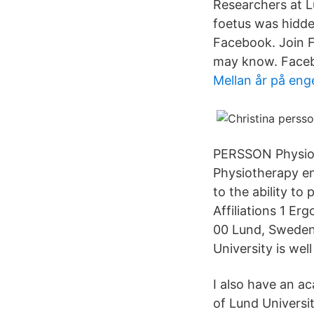
Researchers at 
foetus was hidde
Facebook. Join 
may know. Facebo
Mellan år på eng
PERSSON Physioth
Physiotherapy e
to the ability to
Affiliations 1 E
00 Lund, Sweden.
University is wel
I also have an ac
of Lund Universi