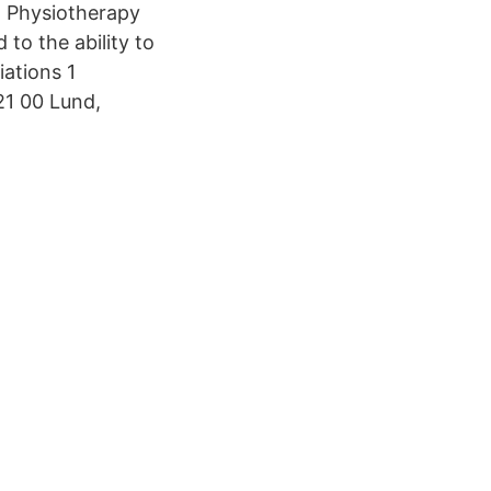
n Physiotherapy
o the ability to
iations 1
21 00 Lund,