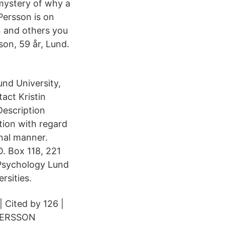
mystery of why a
Persson is on
 and others you
on, 59 år, Lund.
und University,
act Kristin
Description
ion with regard
onal manner.
O. Box 118, 221
 Psychology Lund
rsities.
| Cited by 126 |
n PERSSON