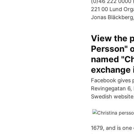
(0)46 222 0000 (
221 00 Lund Orga
Jonas Bläckberg,
View the p
Persson" o
named "Chr
exchange i
Facebook gives p
Revingegatan 6, 
Swedish website.
1679, and is one