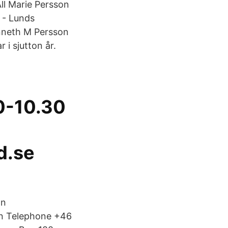
ll Marie Persson
 - Lunds
Kenneth M Persson
 i sjutton år.
0-10.30
d.se
on
en Telephone +46