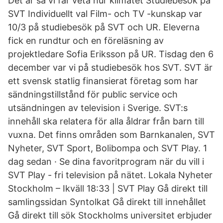
Det är så vi får veta hur klimatet Studiebesök på
SVT Individuellt val Film- och TV -kunskap var
10/3 på studiebesök på SVT och UR. Eleverna
fick en rundtur och en föreläsning av
projektledare Sofia Eriksson på UR. Tisdag den 6
december var vi på studiebesök hos SVT. SVT är
ett svensk statlig finansierat företag som har
sändningstillstånd för public service och
utsändningen av television i Sverige. SVT:s
innehåll ska relatera för alla åldrar från barn till
vuxna. Det finns områden som Barnkanalen, SVT
Nyheter, SVT Sport, Bolibompa och SVT Play. 1
dag sedan · Se dina favoritprogram när du vill i
SVT Play - fri television på nätet. Lokala Nyheter
Stockholm – Ikväll 18:33 | SVT Play Gå direkt till
samlingssidan Syntolkat Gå direkt till innehållet
Gå direkt till sök Stockholms universitet erbjuder