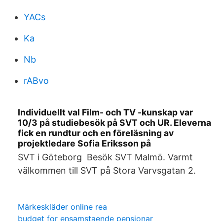
YACs
Ka
Nb
rABvo
Individuellt val Film- och TV -kunskap var
10/3 på studiebesök på SVT och UR. Eleverna
fick en rundtur och en föreläsning av
projektledare Sofia Eriksson på
SVT i Göteborg Besök SVT Malmö. Varmt
välkommen till SVT på Stora Varvsgatan 2.
Märkeskläder online rea
budget for ensamstaende pensionar